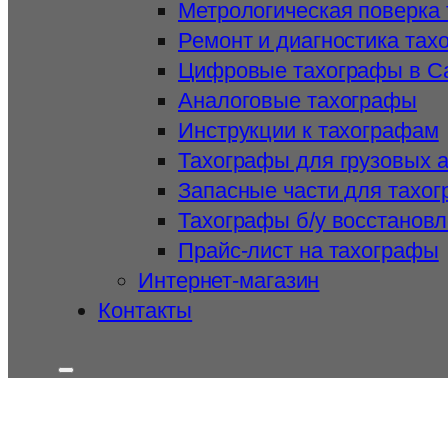
Метрологическая поверка
Ремонт и диагностика тах
Цифровые тахографы в С
Аналоговые тахографы
Инструкции к тахографам
Тахографы для грузовых 
Запасные части для тахо
Тахографы б/у восстанов
Прайс-лист на тахографы
Интернет-магазин
Контакты