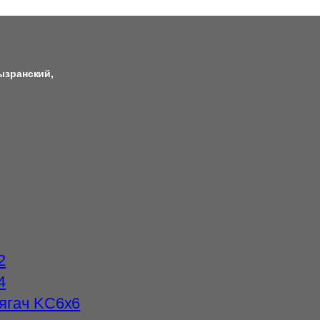
ызранский,
2
4
ягач KC6x6