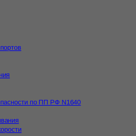
ппортов
ния
опасности по ПП РФ N1640
ивания
корости