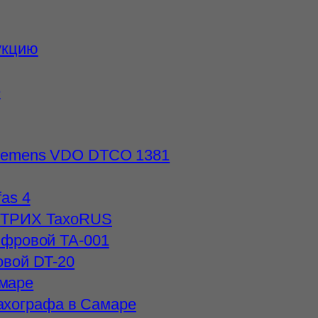
укцию
е
iemens VDO DTCO 1381
as 4
ШТРИХ ТахоRUS
ифровой ТА-001
овой DT-20
амаре
тахографа в Самаре