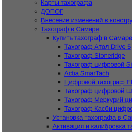
Карты тахографа
ДОПОГ
Внесение изменений в констр
Тахограф в Самаре
Купить тахограф в Самар
Тахограф Атол Drive 5
Тахограф Stoneridge
Тахограф цифровой S
Actia SmarTach
Цифровой тахограф Ef
Тахограф цифровой 
Тахограф Меркурий ц
Тахограф Касби цифр
Установка тахографа в С
Активация и калибровка 