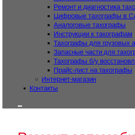
Ремонт и диагностика тах
Цифровые тахографы в С
Аналоговые тахографы
Инструкции к тахографам
Тахографы для грузовых 
Запасные части для тахо
Тахографы б/у восстанов
Прайс-лист на тахографы
Интернет-магазин
Контакты