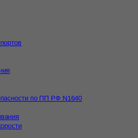
ппортов
ния
опасности по ПП РФ N1640
ивания
корости