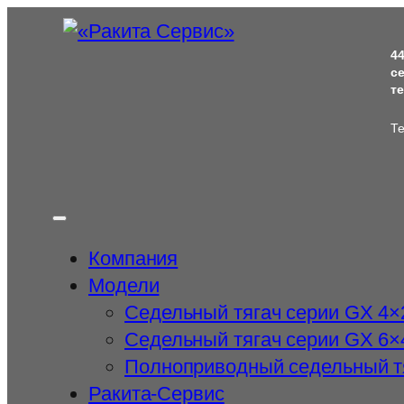
Перейти
к
4
содержимому
с
т
Те
Компания
Модели
Cедельный тягач серии GX 4×
Седельный тягач серии GX 6×
Полноприводный седельный т
Ракита-Сервис