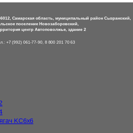
46012, Самарская область, муниципальный район Сызранский,
ельское поселение Новозаборовский,
ерритория центр Автоповолжье, здание 2
л.: +7 (992) 061-77-90, 8 800 201 70 63
2
4
ягач KC6x6