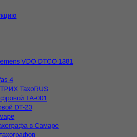
укцию
е
iemens VDO DTCO 1381
as 4
ШТРИХ ТахоRUS
ифровой ТА-001
овой DT-20
амаре
тахографа в Самаре
 тахографов