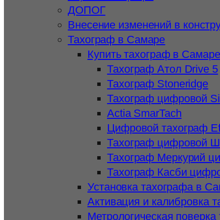
ДОПОГ
Внесение изменений в констр
Тахограф в Самаре
Купить тахограф в Самар
Тахограф Атол Drive 5
Тахограф Stoneridge
Тахограф цифровой S
Actia SmarTach
Цифровой тахограф Ef
Тахограф цифровой 
Тахограф Меркурий ц
Тахограф Касби цифр
Установка тахографа в С
Активация и калибровка 
Метрологическая поверка